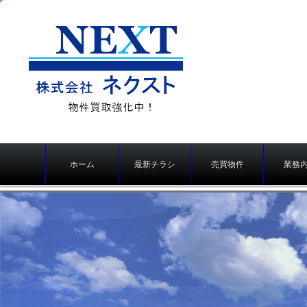
株式会社ネクスト（京
メ
都の不動産売買、仲
ホーム
最新チラシ
売買物件
業務
イ
介・不動産買取り）
ン
メ
ニ
ュ
ー