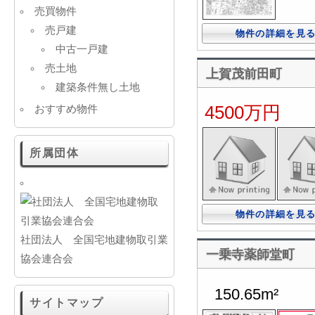
売買物件
売戸建
物件の詳細を見
中古一戸建
売土地
上賀茂前田町
建築条件無し土地
4500万円
おすすめ物件
所属団体
物件の詳細を見
社団法人 全国宅地建物取引業
一乗寺薬師堂町
協会連合会
150.65m²
サイトマップ