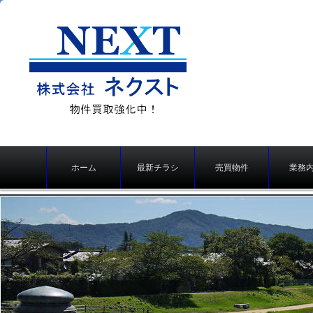
株式会社ネクスト（京
メ
都の不動産売買、仲
ホーム
最新チラシ
売買物件
業務
イ
介・不動産買取り）
ン
メ
ニ
ュ
ー