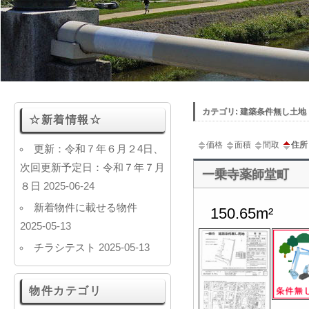
カテゴリ: 建築条件無し土地
☆新着情報☆
価格
面積
間取
住所
更新：令和７年６月２4日、
次回更新予定日：令和７年７月
一乗寺薬師堂町
８日
2025-06-24
新着物件に載せる物件
150.65m²
2025-05-13
チラシテスト
2025-05-13
物件カテゴリ