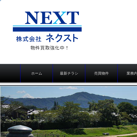
株式会社ネクスト（京
メ
都の不動産売買、仲
ホーム
最新チラシ
売買物件
業務
イ
介・不動産買取り）
ン
メ
ニ
ュ
ー