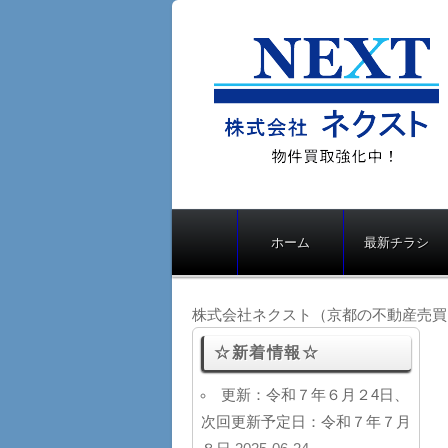
株式会社ネクスト
（京都の不動産売
メ
ホーム
最新チラシ
イ
買、仲介・不動産
ン
買取り）
メ
株式会社ネクスト（京都の不動産売買
ニ
ュ
☆新着情報☆
ー
更新：令和７年６月２4日、
次回更新予定日：令和７年７月