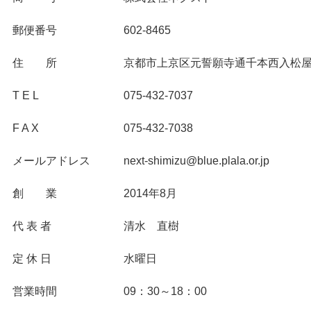
郵便番号
602-8465
住 所
京都市上京区元誓願寺通千本西入松屋町
T E L
075-432-7037
F A X
075-432-7038
メールアドレス
next-shimizu@blue.plala.or.jp
創 業
2014年8月
代 表 者
清水 直樹
定 休 日
水曜日
営業時間
09：30～18：00