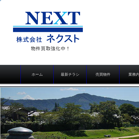
株式会社ネクスト（京
メ
都の不動産売買、仲
ホーム
最新チラシ
売買物件
業務
イ
介・不動産買取り）
ン
メ
ニ
ュ
ー